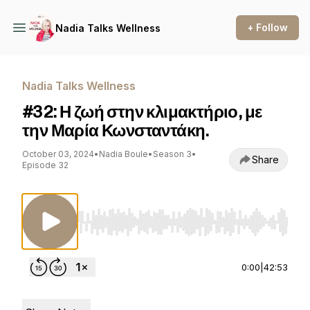
+ Follow
Nadia Talks Wellness
Nadia Talks Wellness
#32: Η ζωή στην κλιμακτήριο, με
την Μαρία Κωνσταντάκη.
October 03, 2024
•
Nadia Boule
•
Season 3
•
Share
Episode 32
Use Left/Right to seek, Home/End to jump to st
0:00
|
42:53