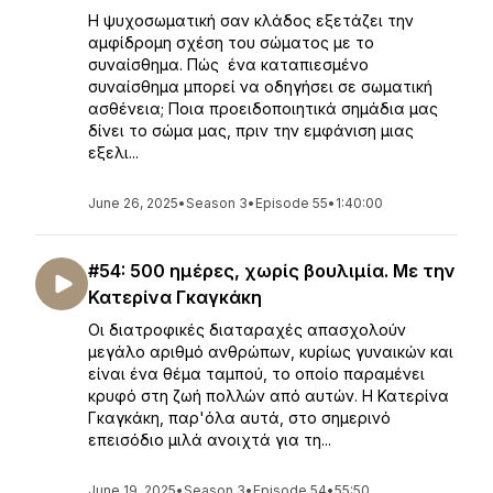
Η ψυχοσωματική σαν κλάδος εξετάζει την
αμφίδρομη σχέση του σώματος με το
συναίσθημα. Πώς ένα καταπιεσμένο
συναίσθημα μπορεί να οδηγήσει σε σωματική
ασθένεια; Ποια προειδοποιητικά σημάδια μας
δίνει το σώμα μας, πριν την εμφάνιση μιας
εξελι...
June 26, 2025
•
Season 3
•
Episode 55
•
1:40:00
#54: 500 ημέρες, χωρίς βουλιμία. Με την
Κατερίνα Γκαγκάκη
Οι διατροφικές διαταραχές απασχολούν
μεγάλο αριθμό ανθρώπων, κυρίως γυναικών και
είναι ένα θέμα ταμπού, το οποίο παραμένει
κρυφό στη ζωή πολλών από αυτών. Η Κατερίνα
Γκαγκάκη, παρ'όλα αυτά, στο σημερινό
επεισόδιο μιλά ανοιχτά για τη...
June 19, 2025
•
Season 3
•
Episode 54
•
55:50