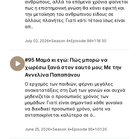
ανθρώπους, αλλά τα επόμενα χρόνια φαίνεται
πως η επιστημονική γνώση θα κάνει εφικτή και
την μετοίκηση του ανθρώπινου είδους σε
άλλους πλανήτες. Γιατί κάτι τέτοιο ίσως είναι
απ...
July 02, 2026
•
Season 4
•
Episode 96
•
1:18:30
#95 Μαμά κι εγώ: Πώς μπορώ να
χωρέσω ξανά στον εαυτό μου; Με την
Αννελίνα Παπαπάνου
Ο ερχομός των παιδιών, φέρνει μεγάλες
ανακατατάξεις στη ζωή των γονιών και συχνά
μηδενίζεται ο προσωπικός χρόνος των
μαμάδων. Γιατί είναι σημαντικό κάθε γυναίκα
να διεκδικεί προσωπικό χρόνο, ώστε να
ανταποκρίνεται καλύτερα σε ό...
June 25, 2026
•
Season 4
•
Episode 95
•
1:01:20