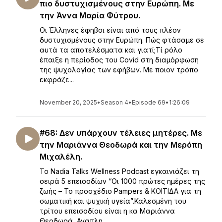
πιο δυστυχισμένους στην Ευρώπη. Με
την Άννα Μαρία Φύτρου.
Οι Έλληνες έφηβοι είναι από τους πλέον
δυστυχισμένους στην Ευρώπη. Πώς φτάσαμε σε
αυτά τα αποτελέσματα και γιατί;Τί ρόλο
έπαιξε η περίοδος του Covid στη διαμόρφωση
της ψυχολογίας των εφήβων. Με ποιον τρόπο
εκφράζε...
November 20, 2025
•
Season 4
•
Episode 69
•
1:26:09
#68: Δεν υπάρχουν τέλειες μητέρες. Με
την Μαριάννα Θεοδωρά και την Μερόπη
Μιχαλέλη.
Το Nadia Talks Wellness Podcast εγκαινιάζει τη
σειρά 5 επεισοδίων “Οι 1000 πρώτες ημέρες της
ζωής – Το προσχέδιο Pampers & ΚΟΙΤΙΔΑ για τη
σωματική και ψυχική υγεία”.Καλεσμένη του
τρίτου επεισοδίου είναι η κα Μαριάννα
Θεοδωρά, Αναπλη...