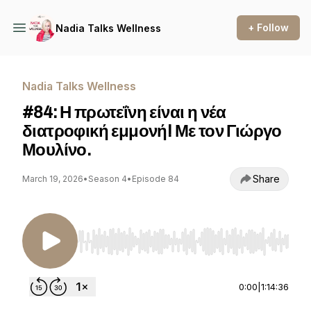
+ Follow
Nadia Talks Wellness
Nadia Talks Wellness
#84: Η πρωτεΐνη είναι η νέα
διατροφική εμμονή! Με τον Γιώργο
Μουλίνο.
Share
March 19, 2026
•
Season 4
•
Episode 84
Use Left/Right to seek, Home/End to jump to st
0:00
|
1:14:36