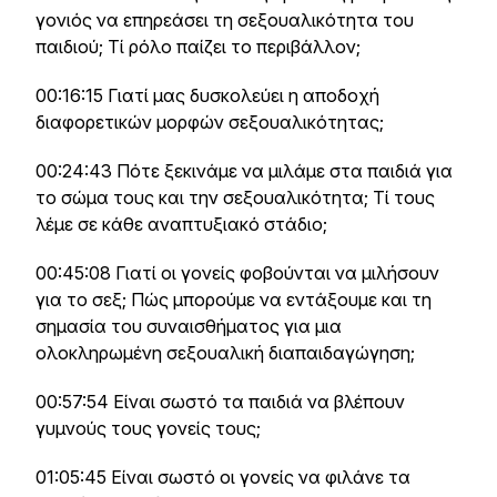
γονιός να επηρεάσει τη σεξουαλικότητα του
παιδιού; Τί ρόλο παίζει το περιβάλλον;
00:16:15 Γιατί μας δυσκολεύει η αποδοχή
διαφορετικών μορφών σεξουαλικότητας;
00:24:43 Πότε ξεκινάμε να μιλάμε στα παιδιά για
το σώμα τους και την σεξουαλικότητα; Τί τους
λέμε σε κάθε αναπτυξιακό στάδιο;
00:45:08 Γιατί οι γονείς φοβούνται να μιλήσουν
για το σεξ; Πώς μπορούμε να εντάξουμε και τη
σημασία του συναισθήματος για μια
ολοκληρωμένη σεξουαλική διαπαιδαγώγηση;
00:57:54 Είναι σωστό τα παιδιά να βλέπουν
γυμνούς τους γονείς τους;
01:05:45 Είναι σωστό οι γονείς να φιλάνε τα