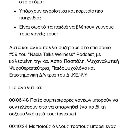
στο στόμα;
Υπάρχουν αγορίστικα και κοριτσίστικα
παιχνίδια;
Είναι σωστό τα παιδιά να βλέπουν γυμνούς
τους γονείς τους;
Αυτά και άλλα πολλά συζητάμε στο επεισόδιο
#59 του “Nadia Talks Wellness” Podcast, με
καλεσμένη την κα. Άσπα Πασπάλη, Ψυχαναλυτική
Ψυχοθεραπεύτρια, Παιδοψυχολόγο και
Επιστημονική Δ/ντρια του ΔΙ.ΚΕ.Ψ.Υ.
Πιο αναλυτικά:
00:06:48 Ποιές συμπεριφορές γονέων μπορούν να
συντελέσουν στο να απαρνηθεί ένα παιδί τη
σεξουαλικότητά του; (asexual)
00:10:24 Με ποιούς άλλους τρόπους μπορεί ένας