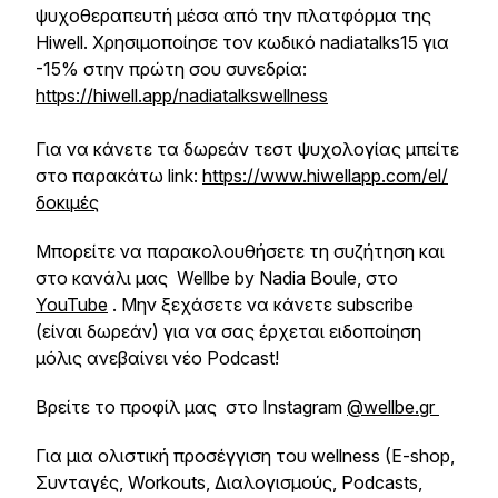
ψυχοθεραπευτή μέσα από την πλατφόρμα της
Hiwell. Χρησιμοποίησε τον κωδικό nadiatalks15 για
-15% στην πρώτη σου συνεδρία:
https://hiwell.app/nadiatalkswellness
Για να κάνετε τα δωρεάν τεστ ψυχολογίας μπείτε
στο παρακάτω link:
https://www.hiwellapp.com/el/
δοκιμές
Μπορείτε να παρακολουθήσετε τη συζήτηση και
στο κανάλι μας Wellbe by Nadia Boule, στο
YouTube
. Μην ξεχάσετε να κάνετε subscribe
(είναι δωρεάν) για να σας έρχεται ειδοποίηση
μόλις ανεβαίνει νέο Podcast!
Βρείτε το προφίλ μας στο Instagram
@wellbe.gr
Για μια ολιστική προσέγγιση του wellness (E-shop,
Συνταγές, Workouts, Διαλογισμούς, Podcasts,