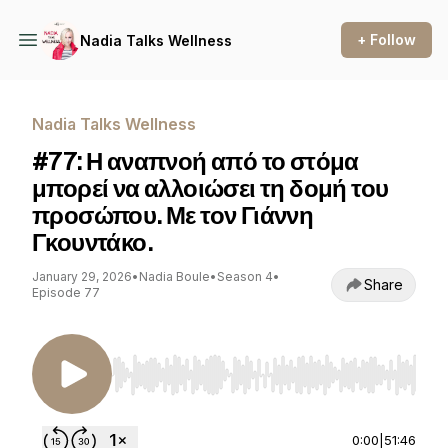
+ Follow
Nadia Talks Wellness
Nadia Talks Wellness
#77: Η αναπνοή από το στόμα
μπορεί να αλλοιώσει τη δομή του
προσώπου. Με τον Γιάννη
Γκουντάκο.
January 29, 2026
•
Nadia Boule
•
Season 4
•
Share
Episode 77
Use Left/Right to seek, Home/End to jump to st
0:00
|
51:46