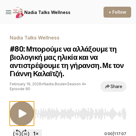
+ Follow
Nadia Talks Wellness
Nadia Talks Wellness
#80: Μπορούμε να αλλάξουμε τη
βιολογική μας ηλικία και να
αντιστρέψουμε τη γήρανση. Με τον
Γιάννη Καλαϊτζή.
February 19, 2026
•
Nadia Boule
•
Season 4
•
Share
Episode 80
Use Left/Right to seek, Home/End to jump to st
0:00
|
1:17:07